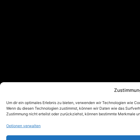
Zustimmung
Um dir ein optimales Erlebnis zu bieten, verwenden wir Technologien wie Co
Wenn du diesen Technologien zustimmst, können wir Daten wie das Surfverha
Zustimmung nicht erteilst oder zurückziehst, können bestimmte Merkmale un
Optionen verwalten