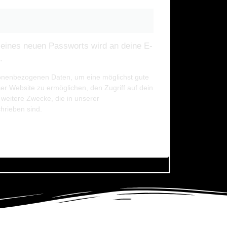
 eines neuen Passworts wird an deine E-
.
onenbezogenen Daten, um eine möglichst gute
er Website zu ermöglichen, den Zugriff auf dein
 weitere Zwecke, die in unserer
hrieben sind.