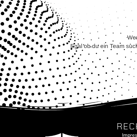
Wer
Egal ob du ein Team such
REC
Impre