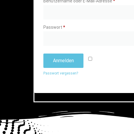
Benutzername oder E-Mail-Adresse
*
Passwort
*
Angemeldet bleib
Anmelden
Passwort vergessen?